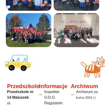
Przedszkole
Informacje
Archiwum
Przedszkole nr
Inspektor
Archiwum
(do
14 Maluszek
O.D.O.
końca 2024 r.)
ul.
Regulamin