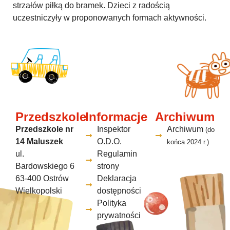
strzałów piłką do bramek. Dzieci z radością
uczestniczyły w proponowanych formach aktywności.
Przedszkole
Informacje
Archiwum
Przedszkole nr
Inspektor
Archiwum
(do
14 Maluszek
O.D.O.
końca 2024 r.)
ul.
Regulamin
Bardowskiego 6
strony
63-400 Ostrów
Deklaracja
Wielkopolski
dostępności
Polityka
prywatności