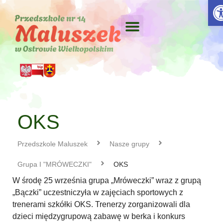
Otw
OKS
Przedszkole Maluszek
Nasze grupy
Grupa I "MRÓWECZKI"
OKS
W środę 25 września grupa „Mróweczki” wraz z grupą
„Bączki” uczestniczyła w zajęciach sportowych z
trenerami szkółki OKS. Trenerzy zorganizowali dla
dzieci międzygrupową zabawę w berka i konkurs