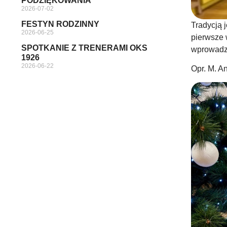
PODZIĘKOWANIA
2026-07-02
FESTYN RODZINNY
Tradycją 
2026-06-25
pierwsze 
SPOTKANIE Z TRENERAMI OKS
wprowadzi
1926
2026-06-22
Opr. M. 