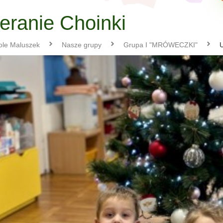
eranie Choinki
ole Maluszek
Nasze grupy
Grupa I "MRÓWECZKI"
U