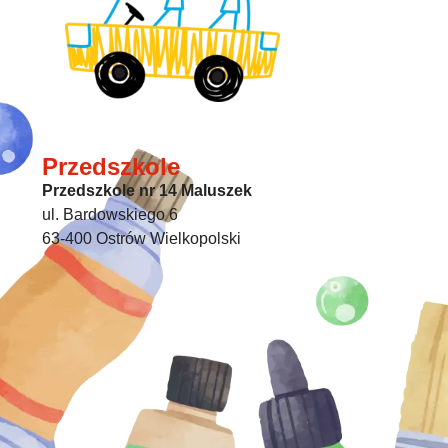
Przedszkole
Przedszkole nr 14 Maluszek
ul. Bardowskiego 6
63-400 Ostrów Wielkopolski