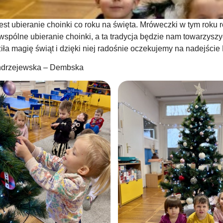
jest ubieranie choinki co roku na święta. Mróweczki w tym roku 
wspólne ubieranie choinki, a ta tradycja będzie nam towarzyszyć
ła magię świąt i dzięki niej radośnie oczekujemy na nadejści
Andrzejewska – Dembska