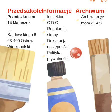
Przedszkole
Informacje
Archiwum
Przedszkole nr
Inspektor
Archiwum
(do
14 Maluszek
O.D.O.
końca 2024 r.)
ul.
Regulamin
Bardowskiego 6
strony
63-400 Ostrów
Deklaracja
Wielkopolski
dostępności
Polityka
prywatności