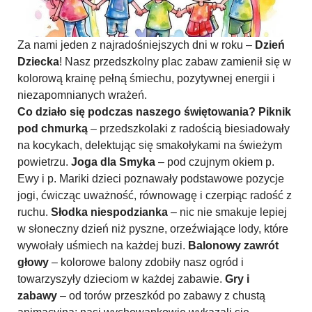
Za nami jeden z najradośniejszych dni w roku –
Dzień
Dziecka
! Nasz przedszkolny plac zabaw zamienił się w
kolorową krainę pełną śmiechu, pozytywnej energii i
niezapomnianych wrażeń.
Co działo się podczas naszego świętowania?
Piknik
pod chmurką
– przedszkolaki z radością biesiadowały
na kocykach, delektując się smakołykami na świeżym
powietrzu.
Joga dla Smyka
– pod czujnym okiem p.
Ewy i p. Mariki dzieci poznawały podstawowe pozycje
jogi, ćwicząc uważność, równowagę i czerpiąc radość z
ruchu.
Słodka niespodzianka
– nic nie smakuje lepiej
w słoneczny dzień niż pyszne, orzeźwiające lody, które
wywołały uśmiech na każdej buzi.
Balonowy zawrót
głowy
– kolorowe balony zdobiły nasz ogród i
towarzyszyły dzieciom w każdej zabawie.
Gry i
zabawy
– od torów przeszkód po zabawy z chustą