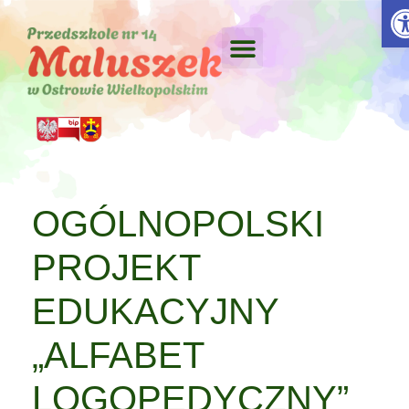
Otw
OGÓLNOPOLSKI
PROJEKT
EDUKACYJNY
„ALFABET
LOGOPEDYCZNY”