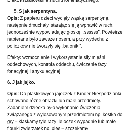
Efekt: kształtowanie słuchu fonematycznego.
S jak serpentyna.
Opis:
Z papieru dzieci wycięły wąską serpentynę,
następnie dmuchały, starając się ją wprawić w ruch,
jednocześnie wypowiadając głoskę: „ssssss”. Powietrze
nabierane było zawsze nosem, a przy wydechu z
policzków nie tworzyły się „baloniki”.
Efekty: wzmocnienie i wykorzystanie siły mięśni
oddechowych, kontrola oddechu, ćwiczenie fazy
fonacyjnej i artykulacyjnej.
6.
J
jak jajko.
Opis:
Do plastikowych jajeczek z Kinder Niespodzianki
schowano różne obrazki lub małe przedmioty.
Zadaniem dziecka było wykonanie ćwiczenia
związanego z wylosowanym przedmiotem np. kostka do
gry – kląskamy tyle razy ile oczek wypadnie lub małe
figurki zwierzątek np. pies – szczekamy