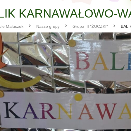
LIK KARNAWAŁOWO-
ole Maluszek
Nasze grupy
Grupa III "ŻUCZKI"
BAL