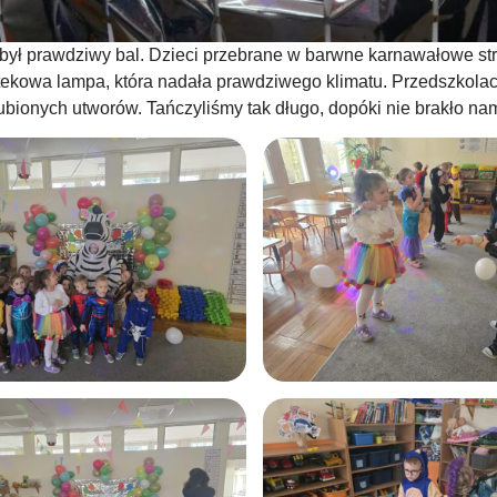
 był prawdziwy bal. Dzieci przebrane w barwne karnawałowe stro
tekowa lampa, która nadała prawdziwego klimatu. Przedszkolac
ubionych utworów. Tańczyliśmy tak długo, dopóki nie brakło nam 