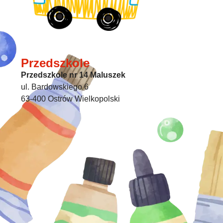
Przedszkole
Przedszkole nr 14 Maluszek
ul. Bardowskiego 6
63-400 Ostrów Wielkopolski