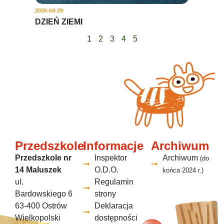
2026-04-29
DZIEŃ ZIEMI
1
2
3
4
5
Przedszkole
Informacje
Archiwum
Przedszkole nr
Inspektor
Archiwum
(do
14 Maluszek
O.D.O.
końca 2024 r.)
ul.
Regulamin
Bardowskiego 6
strony
63-400 Ostrów
Deklaracja
Wielkopolski
dostępności