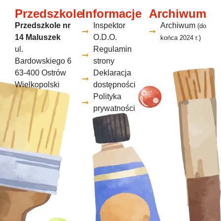
Przedszkole
Informacje
Archiwum
Przedszkole nr
Inspektor
Archiwum
(do
14 Maluszek
O.D.O.
końca 2024 r.)
ul.
Regulamin
Bardowskiego 6
strony
63-400 Ostrów
Deklaracja
Wielkopolski
dostępności
Polityka
prywatności