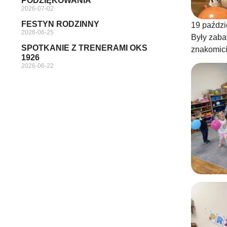
PODZIĘKOWANIA
2026-07-02
FESTYN RODZINNY
19 paździ
2026-06-25
Były zaba
SPOTKANIE Z TRENERAMI OKS
znakomici
1926
2026-06-22