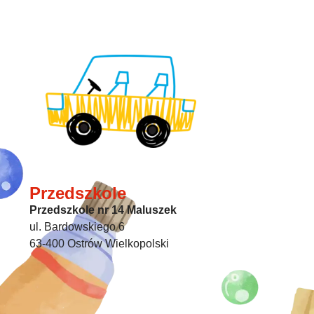
Przedszkole
Przedszkole nr 14 Maluszek
ul. Bardowskiego 6
63-400 Ostrów Wielkopolski