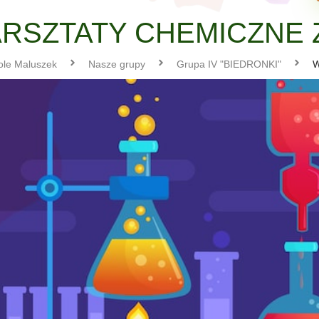
RSZTATY CHEMICZNE 
ole Maluszek
Nasze grupy
Grupa IV "BIEDRONKI"
W