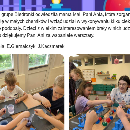
 grupę Biedronki odwiedziła mama Mai, Pani Ania, która zorga
ię w małych chemików i wziąć udział w wykonywaniu kilku ci
o podobały. Dzieci z wielkim zainteresowaniem brały w nich ud
o dziękujemy Pani Ani za wspaniałe warsztaty.
a: E.Giernalczyk, J.Kaczmarek