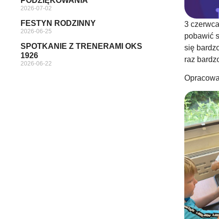
PODZIĘKOWANIA
2026-07-02
FESTYN RODZINNY
3 czerwca
2026-06-25
pobawić s
SPOTKANIE Z TRENERAMI OKS
się bardz
1926
raz bardz
2026-06-22
Opracował