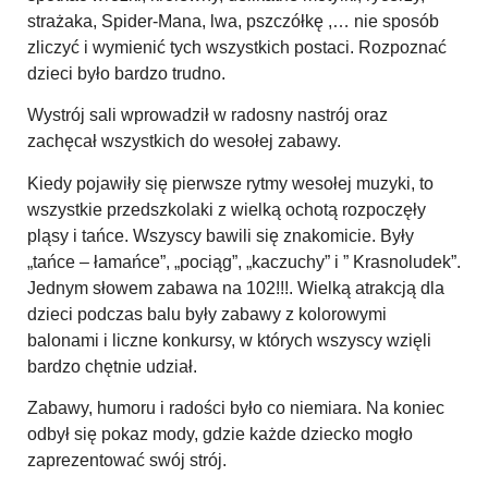
strażaka, Spider-Mana, lwa, pszczółkę ,… nie sposób
zliczyć i wymienić tych wszystkich postaci. Rozpoznać
dzieci było bardzo trudno.
Wystrój sali wprowadził w radosny nastrój oraz
zachęcał wszystkich do wesołej zabawy.
Kiedy pojawiły się pierwsze rytmy wesołej muzyki, to
wszystkie przedszkolaki z wielką ochotą rozpoczęły
pląsy i tańce. Wszyscy bawili się znakomicie. Były
„tańce – łamańce”, „pociąg”, „kaczuchy” i ” Krasnoludek”.
Jednym słowem zabawa na 102!!!. Wielką atrakcją dla
dzieci podczas balu były zabawy z kolorowymi
balonami i liczne konkursy, w których wszyscy wzięli
bardzo chętnie udział.
Zabawy, humoru i radości było co niemiara. Na koniec
odbył się pokaz mody, gdzie każde dziecko mogło
zaprezentować swój strój.