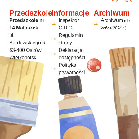
Przedszkole
Informacje
Archiwum
Przedszkole nr
Inspektor
Archiwum
(do
14 Maluszek
O.D.O.
końca 2024 r.)
ul.
Regulamin
Bardowskiego 6
strony
63-400 Ostrów
Deklaracja
Wielkopolski
dostępności
Polityka
prywatności